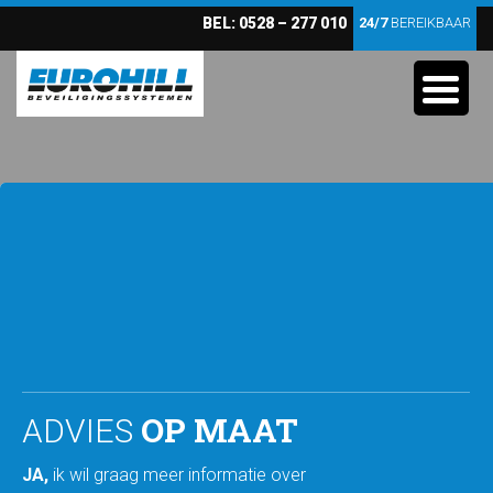
BEL:
0528 – 277 010
24/7
BEREIKBAAR
OP MAAT
ADVIES
JA,
ik wil graag meer informatie over