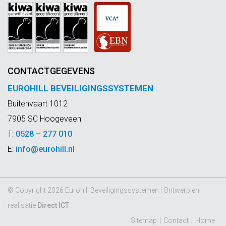
CONTACTGEGEVENS
EUROHILL BEVEILIGINGSSYSTEMEN
Buitenvaart 1012
7905 SC Hoogeveen
T:
0528 – 277 010
E:
info@eurohill.nl
© Copyright 2026 Eurohill Beveiligingssystemen | Ontwerp en
realisatie
Direct ICT
Sitemap
Contact
Home