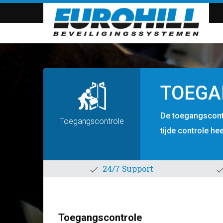
TOEGA
De toegangscontro
Toegangscontrole
tijde controle he
24/7 Support
Toegangscontrole