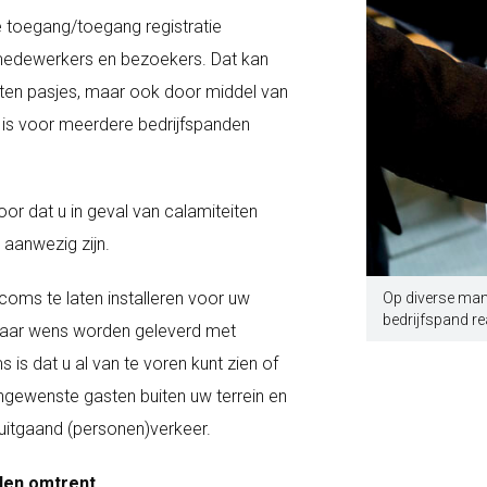
e toegang/toegang registratie
 medewerkers en bezoekers. Dat kan
rten pasjes, maar ook door middel van
 is voor meerdere bedrijfspanden
or dat u in geval van calamiteiten
aanwezig zijn.
rcoms te laten installeren voor uw
Op diverse mani
bedrijfspand r
 naar wens worden geleverd met
 is dat u al van te voren kunt zien of
ongewenste gasten buiten uw terrein en
n uitgaand (personen)verkeer.
den omtrent