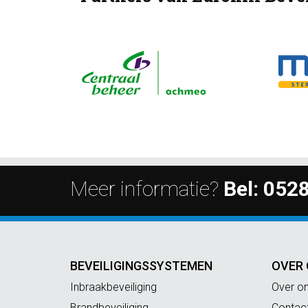
Meer informatie?
Bel:
0528
BEVEILIGINGSSYSTEMEN
OVER
Inbraakbeveiliging
Over o
Brandbeveiliging
Contac