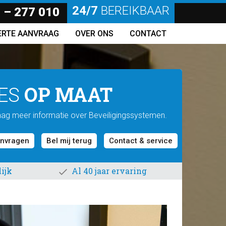
24/7
BEREIKBAAR
 – 277 010
ERTE AANVRAAG
OVER ONS
CONTACT
OP MAAT
IES
raag meer informatie over Beveiligingssystemen.
anvragen
Bel mij terug
Contact & service
ijk
Al 40 jaar ervaring