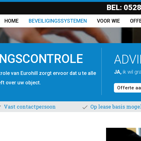
BEL:
0528
HOME
BEVEILIGINGSSYSTEMEN
VOOR WIE
OFF
NGSCONTROLE
ADV
JA,
ik wil g
le van Eurohill zorgt ervoor dat u te alle
eft over uw object.
Offerte a
Vast contactpersoon
Op lease basis mogel