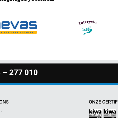
 – 277 010
 ONS
ONZE CERTIF
ns
t