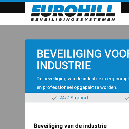
BEVEILIGING VOO
INDUSTRIE
De beveiliging van de industrie is erg comp
en professioneel opgepakt te worden.
24/7 Support
Beveiliging van de industrie