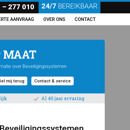
24/7
BEREIKBAAR
 – 277 010
ERTE AANVRAAG
OVER ONS
CONTACT
 MAAT
rmatie over Beveiligingssystemen.
Bel mij terug
Contact & service
ijk
Al 40 jaar ervaring
 Beveiligingssystemen