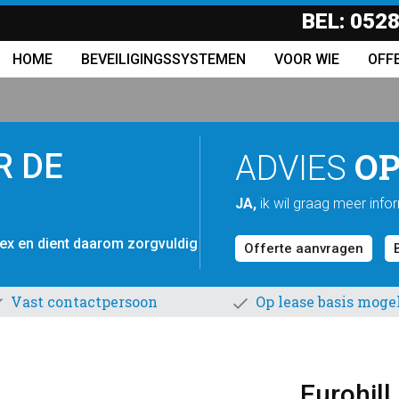
BEL:
0528
HOME
BEVEILIGINGSSYSTEMEN
VOOR WIE
OFF
OP
R DE
ADVIES
JA,
ik wil graag meer info
lex en dient daarom zorgvuldig
Offerte aanvragen
Vast contactpersoon
Op lease basis mogel
Eurohill