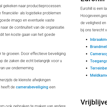
oral gekeken naar productieprocessen.
Eurohill is een l
 financiële- als logistieke problemen
Hoogeveen,gespe
 goede imago en eventuele vaste
de veiligheid en
 naar de continuïteit van de organisatie.
bij ons terecht 
it ten koste gaan van het goede
Inbraakme
Brandmeld
er te groeien. Door effectieve beveiliging
Cameras
op de zaken die echt belangrijk voor u
Toegangs
t van uw onderneming.
Terreinbe
Meldkam
erzijds de kleinste afwijkingen
 heeft de
camerabeveiliging
een
Vrijblij
r om ook gebruiken te maken van andere