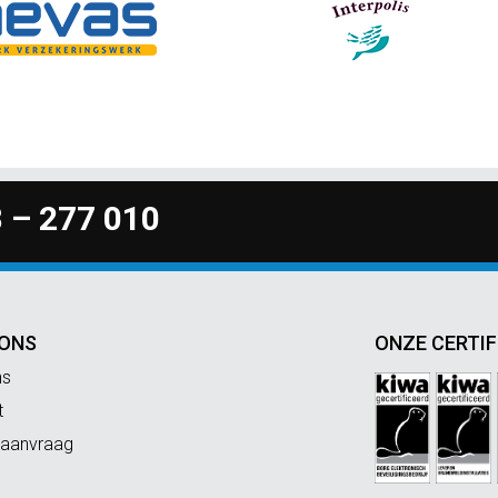
 – 277 010
 ONS
ONZE CERTIF
ns
t
 aanvraag