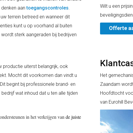
Wilt u een prijs
ld denken aan
toegangscontroles
.
beveiligingsdien
 uw terrein betreed en wanneer dit
nties kunt u op voorhand al buiten
Offerte a
wordt sterk aangeraden bij bedrijven
Klantca
 productie uiterst belangrijk, ook
ekt. Mocht dit voorkomen dan vindt u
Het gemechanise
 Dit begint bij professionele brand- en
Zaandam wordt 
d
bedrijf wat inhoud dat u ten alle tijden
Hoofdtocht voo
van Eurohill Be
ondersteunen in het verkrijgen van
de juiste