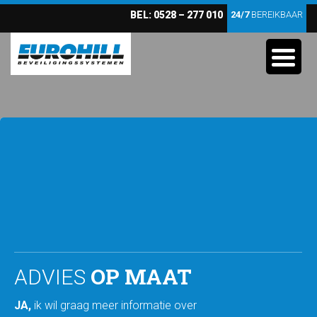
BEL:
0528 – 277 010
24/7
BEREIKBAAR
OP MAAT
ADVIES
JA,
ik wil graag meer informatie over