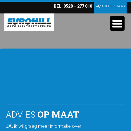
BEL:
0528 – 277 010
24/7
BEREIKBAAR
OP MAAT
ADVIES
JA,
ik wil graag meer informatie over