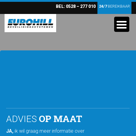
BEL:
0528 – 277 010
24/7
BEREIKBAAR
OP MAAT
ADVIES
JA,
ik wil graag meer informatie over